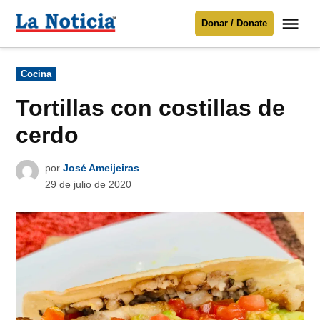
Saltar
Me
Donar / Donate
al
La
Noticia
contenido
Publicado
Cocina
en
Para mantenerte informado necesitamos
tu apoyo
.
Tortillas con costillas de
Donar
cerdo
por
José Ameijeiras
29 de julio de 2020