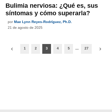
Bulimia nerviosa: ¿Qué es, sus
síntomas y cómo superarla?
por
Mae Lynn Reyes-Rodríguez, Ph.D.
21 de agosto de 2025
Paginación
1
2
3
4
5
…
27
de
entradas