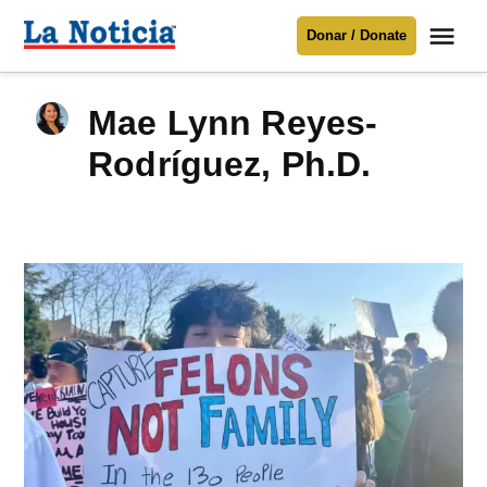
Saltar
Me
Donar / Donate
al
La
Noticia
contenido
Mae Lynn Reyes-
Para mantenerte informado necesitamos
tu apoyo
.
Rodríguez, Ph.D.
Donar