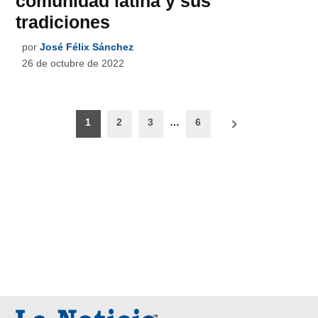
comunidad latina y sus
tradiciones
por
José Félix Sánchez
26 de octubre de 2022
Paginación
1
2
3
…
6
de
entradas