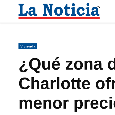
Saltar
al
La
contenido
Noti
Para mantenerte informado necesitamos
Publicado
Vivienda
en
¿Qué zona d
Charlotte o
menor preci