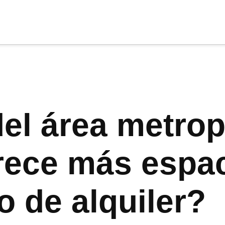
cia
tu apoyo
.
Donar
el área metrop
frece más espa
o de alquiler?