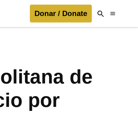
Donar / Donate
Open
Search
olitana de
cio por