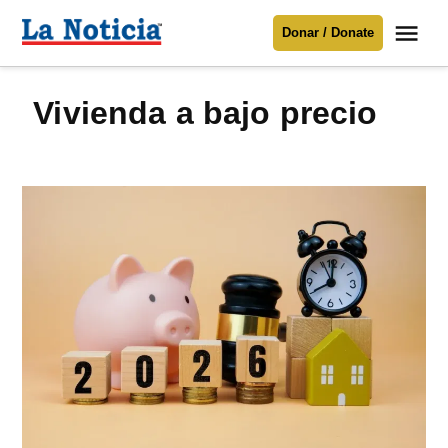
Saltar
Me
Donar / Donate
al
La
Noticia
contenido
vivienda a bajo precio
Para mantenerte informado necesitamos
tu apoyo
.
Donar