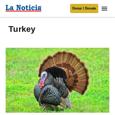
Saltar
Me
Donar / Donate
al
La
Noticia
contenido
turkey
Para mantenerte informado necesitamos
tu apoyo
.
Donar