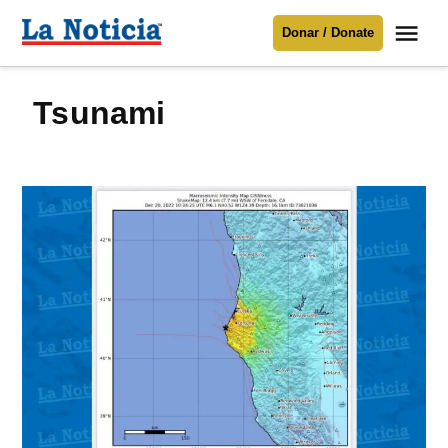
Saltar
Me
Donar / Donate
al
La
Noticia
contenido
Tsunami
Para mantenerte informado necesitamos
tu apoyo
.
Donar