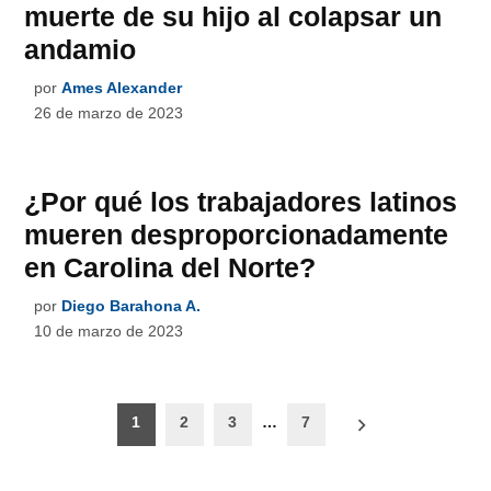
muerte de su hijo al colapsar un
andamio
por
Ames Alexander
26 de marzo de 2023
¿Por qué los trabajadores latinos
mueren desproporcionadamente
en Carolina del Norte?
por
Diego Barahona A.
10 de marzo de 2023
Paginación
1
2
3
…
7
de
entradas