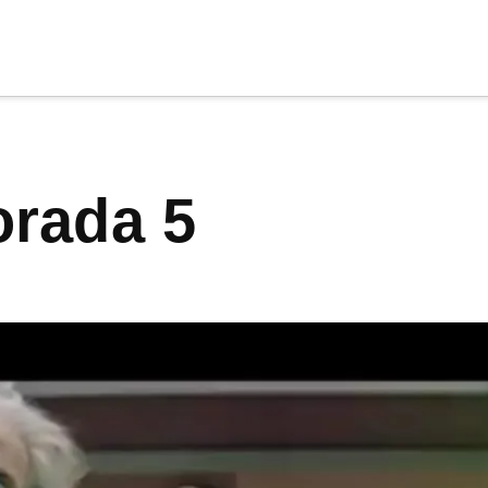
cia
tu apoyo
.
orada 5
Donar