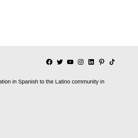
Facebook
Twitter
YouTube
Instagram
Linkedin
Pinterest
Tik
tok
ation in Spanish to the Latino community in