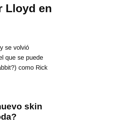
r Lloyd en
y se volvió
 el que se puede
abbit?) como Rick
nuevo skin
oda?