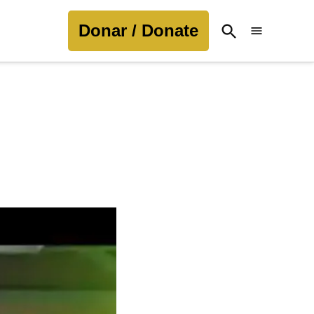
Donar / Donate
Open
Search