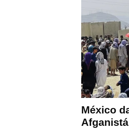
México da
Afganist