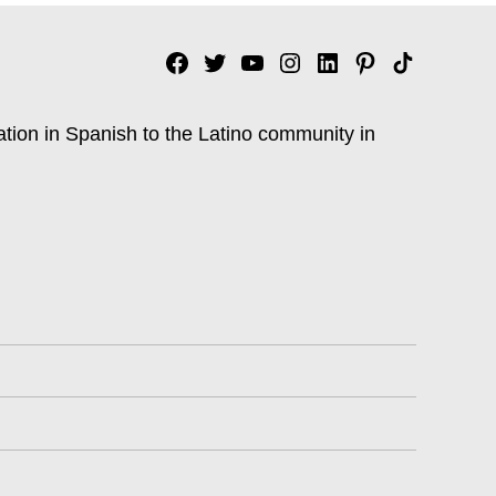
Facebook
Twitter
YouTube
Instagram
Linkedin
Pinterest
Tik
tok
ation in Spanish to the Latino community in