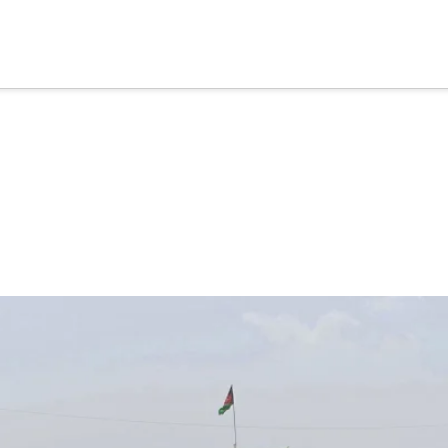
cia
tu apoyo
.
Donar