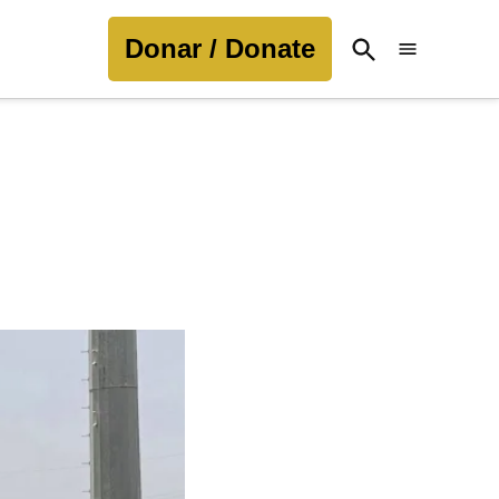
Donar / Donate
Open
Search