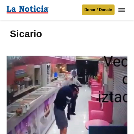
Saltar
Me
Donar / Donate
al
La
Noticia
contenido
sicario
Para mantenerte informado necesitamos
tu apoyo
.
Donar