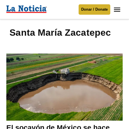
Saltar
Me
Donar / Donate
al
La
Noticia
contenido
Santa María Zacatepec
Para mantenerte informado necesitamos
tu apoyo
.
Donar
El socavón de México se hace