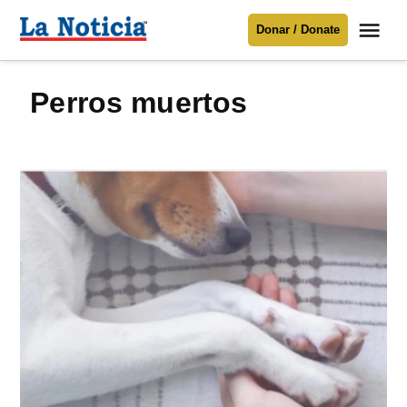
Saltar
Me
Donar / Donate
al
La
Noticia
contenido
perros muertos
Para mantenerte informado necesitamos
tu apoyo
.
Donar