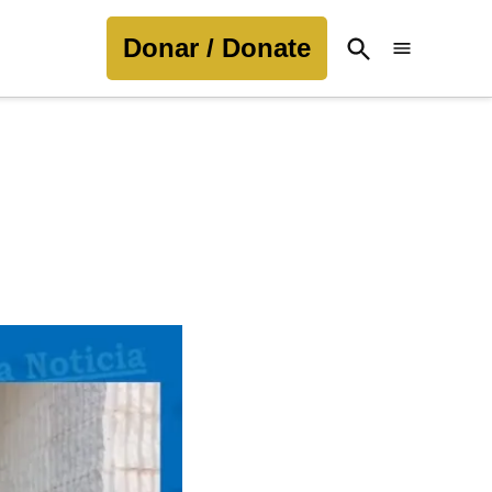
Donar / Donate
Open
Search