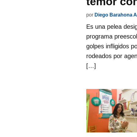
temor con
por
Diego Barahona A
Es una pelea desig
programa preescol
golpes infligidos p
rodeados por agen
[…]