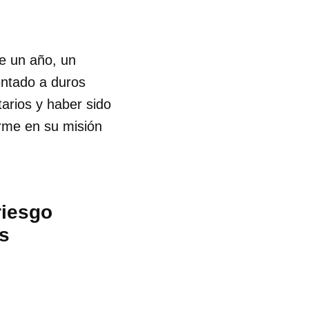
ce un año, un
entado a duros
tarios y haber sido
rme en su misión
riesgo
s