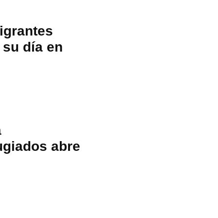
igrantes
 su día en
a
ugiados abre