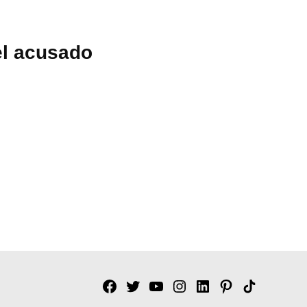
el acusado
Facebook
Twitter
YouTube
Instagram
Linkedin
Pinterest
Tik