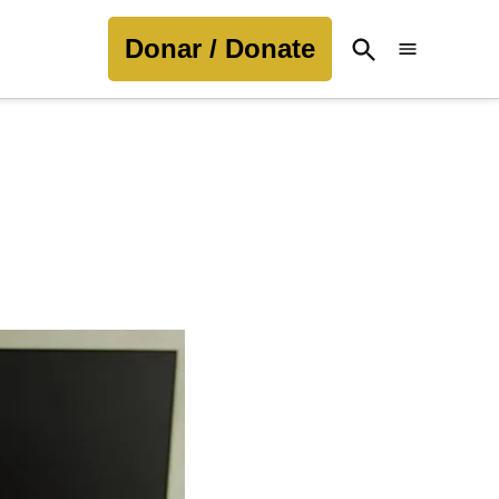
Donar / Donate
Open
Search