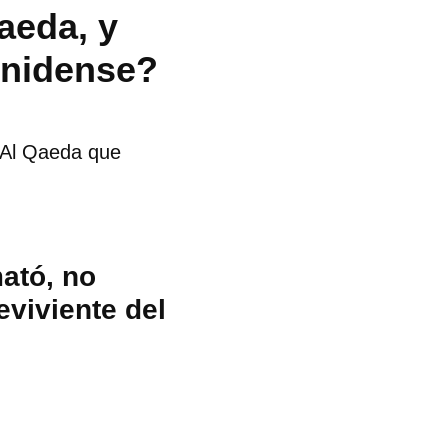
aeda, y
unidense?
e Al Qaeda que
ató, no
viviente del