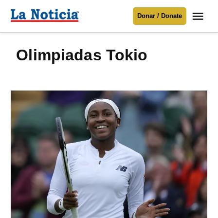
Saltar
Me
Donar / Donate
al
La
Noticia
contenido
Olimpiadas Tokio
Para mantenerte informado necesitamos
tu apoyo
.
Donar