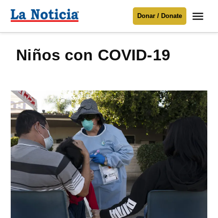
Saltar
Me
Donar / Donate
al
La
Noticia
contenido
niños con COVID-19
Para mantenerte informado necesitamos
tu apoyo
.
Donar