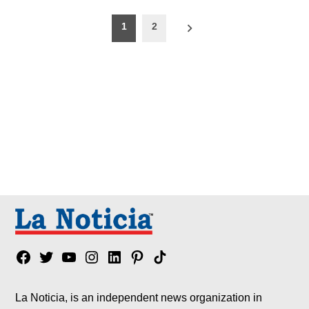
Paginación
1
2
de
entradas
Facebook
Twitter
YouTube
Instagram
Linkedin
Pinterest
Tik
tok
La Noticia, is an independent news organization in