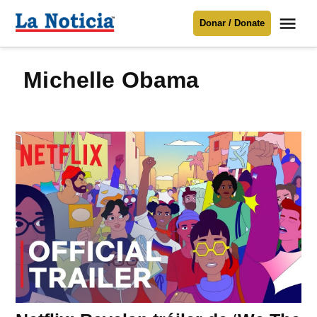
Saltar
Me
Donar / Donate
al
La
Noticia
contenido
Michelle Obama
Para mantenerte informado necesitamos
tu apoyo
.
Donar