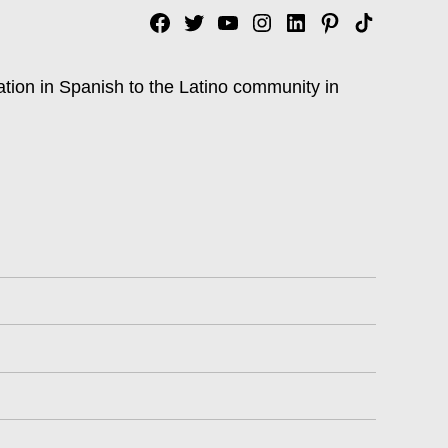
Facebook
Twitter
YouTube
Instagram
Linkedin
Pinterest
Tik
tok
ation in Spanish to the Latino community in