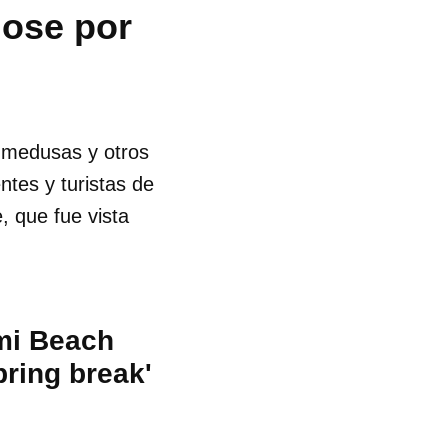
dose por
s medusas y otros
ntes y turistas de
 que fue vista
mi Beach
pring break'