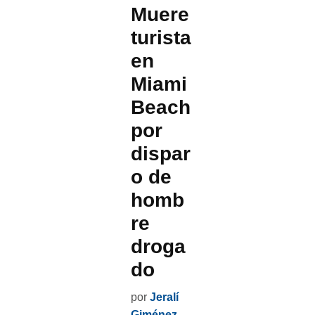
Muere
turista
en
Miami
Beach
por
dispar
o de
homb
re
droga
do
por
Jeralí
Giménez