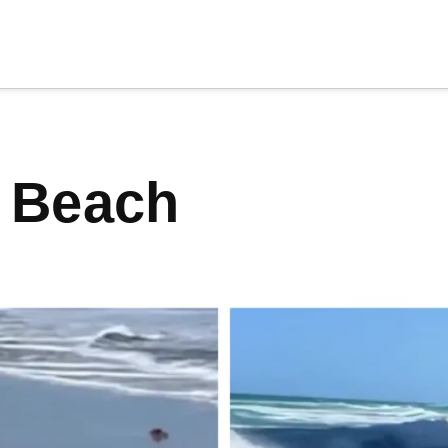
cia
tu apoyo
.
i Beach
Donar