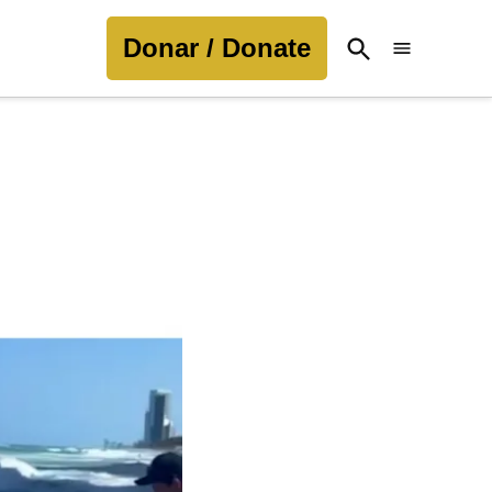
Donar / Donate
Open
Search