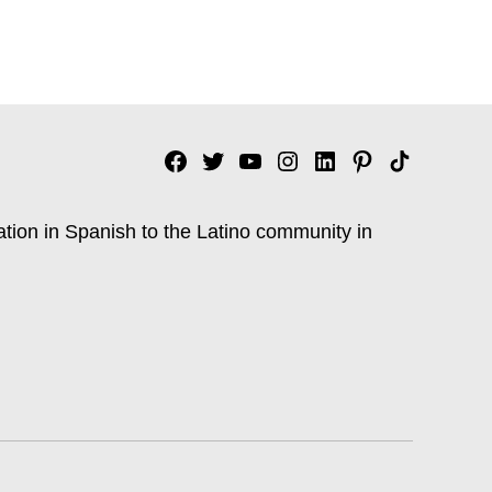
Facebook
Twitter
YouTube
Instagram
Linkedin
Pinterest
Tik
tok
ation in Spanish to the Latino community in