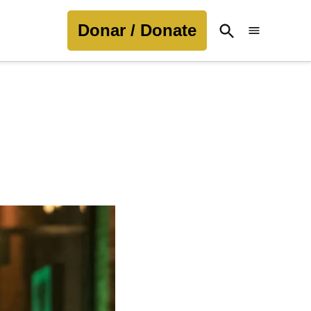
Donar / Donate
Open
Search