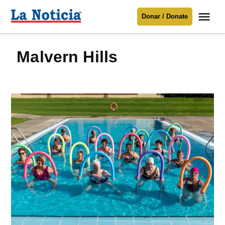
Saltar
Me
Donar / Donate
al
La
Noticia
contenido
Malvern Hills
Para mantenerte informado necesitamos
tu apoyo
.
Donar