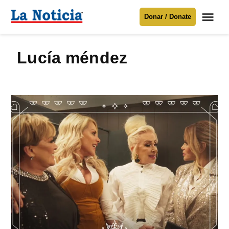
Saltar
Me
Donar / Donate
al
La
Noticia
contenido
lucía méndez
Para mantenerte informado necesitamos
tu apoyo
.
Donar