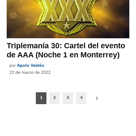
Triplemanía 30: Cartel del evento
de AAA (Noche 1 en Monterrey)
por
Apolo Valdés
22 de marzo de 2022
Paginación
1
2
3
4
de
entradas