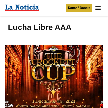
Saltar
Me
Donar / Donate
al
La
Noticia
contenido
Lucha Libre AAA
Para mantenerte informado necesitamos
tu apoyo
.
Donar