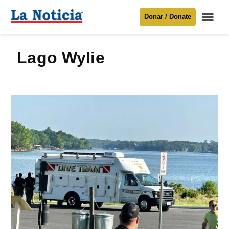
Saltar
Me
Donar / Donate
al
La
Noticia
contenido
lago Wylie
Para mantenerte informado necesitamos
tu apoyo
.
Donar