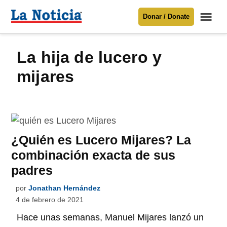
Saltar
Me
Donar / Donate
al
La
Noticia
contenido
la hija de lucero y
Para mantenerte informado necesitamos
tu apoyo
.
mijares
Donar
¿Quién es Lucero Mijares? La
combinación exacta de sus
padres
por
Jonathan Hernández
4 de febrero de 2021
Hace unas semanas, Manuel Mijares lanzó un