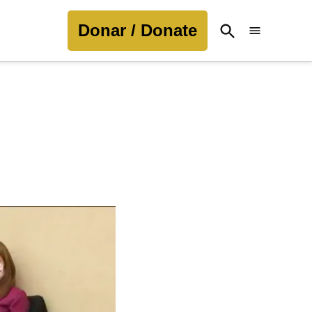
Donar / Donate
Open
Search