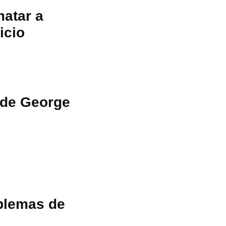
matar a
icio
 de George
oblemas de