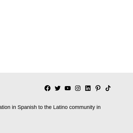
Facebook
Twitter
YouTube
Instagram
Linkedin
Pinterest
Tik
tok
ation in Spanish to the Latino community in