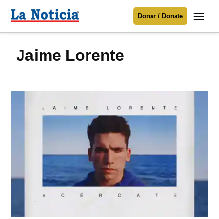
Saltar
Me
Donar / Donate
al
La
Noticia
contenido
Jaime Lorente
Para mantenerte informado necesitamos
tu apoyo
.
Donar