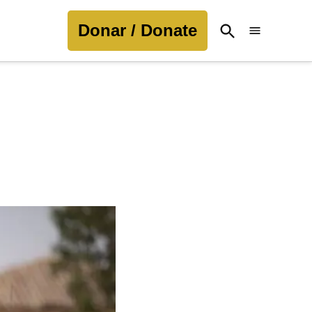
Donar / Donate
Open
Search