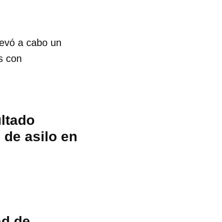
levó a cabo un
s con
ultado
 de asilo en
ad de