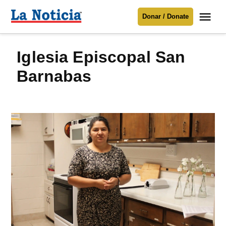
Saltar
Me
Donar / Donate
al
La
Noticia
contenido
Iglesia Episcopal San
Para mantenerte informado necesitamos
tu apoyo
.
Barnabas
Donar