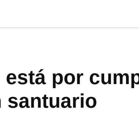
cia
tu apoyo
.
Donar
 está por cump
 santuario