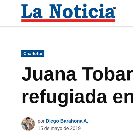
Saltar
al
La
contenido
Noti
Para mantenerte informado necesitamos
Publicado
Charlotte
en
Juana Tobar
refugiada en
por
Diego Barahona A.
15 de mayo de 2019