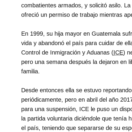
combatientes armados, y solicitó asilo. La
ofreció un permiso de trabajo mientras ap
En 1999
, su hija mayor en Guatemala suf
vida y abandonó el país para cuidar de ell
Control de Inmigración y Aduanas (
ICE
) n
pero una semana después la dejaron en li
familia.
Desde entonces ella se estuvo reportando a
periódicamente, pero
en abril del año 201
para una suspensión, ICE le puso un dispo
la partida voluntaria diciéndole que tenía 
el país, teniendo que separarse de su espo