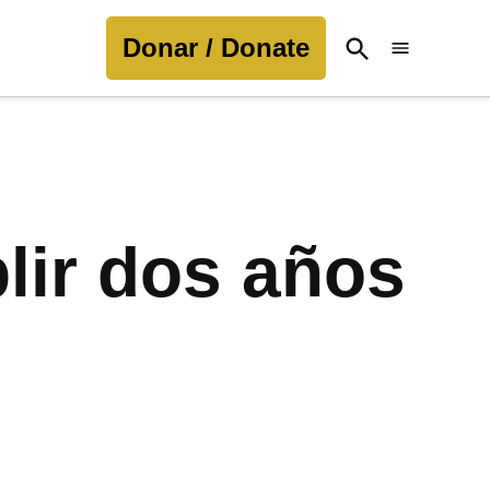
Donar / Donate
Open
Search
lir dos años