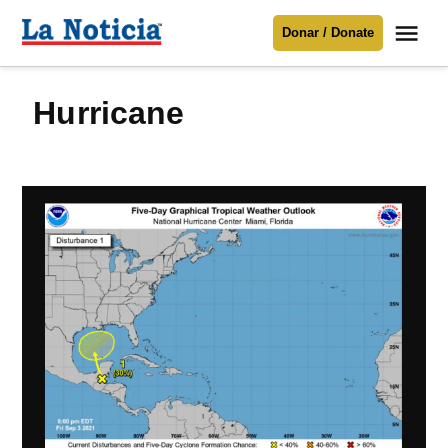
Saltar
Me
Donar / Donate
al
La
Noticia
contenido
hurricane
Para mantenerte informado necesitamos
tu apoyo
.
Donar