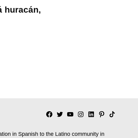
á huracán,
Facebook
Twitter
YouTube
Instagram
Linkedin
Pinterest
Tik
tok
ation in Spanish to the Latino community in