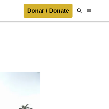
Donar / Donate
Open
Search