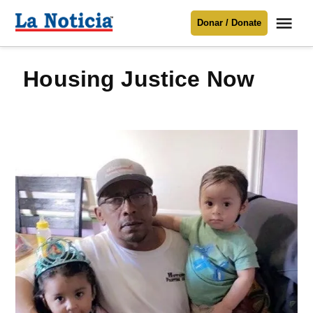
Saltar
Me
Donar / Donate
al
La
Noticia
contenido
Housing Justice Now
Para mantenerte informado necesitamos
tu apoyo
.
Donar