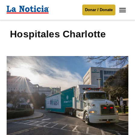
Saltar
Me
Donar / Donate
al
La
Noticia
contenido
hospitales Charlotte
Para mantenerte informado necesitamos
tu apoyo
.
Donar