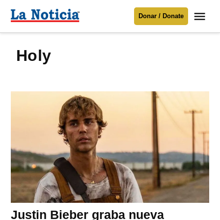
Saltar
Me
Donar / Donate
al
La
Noticia
contenido
Holy
Para mantenerte informado necesitamos
tu apoyo
.
Donar
Justin Bieber graba nueva