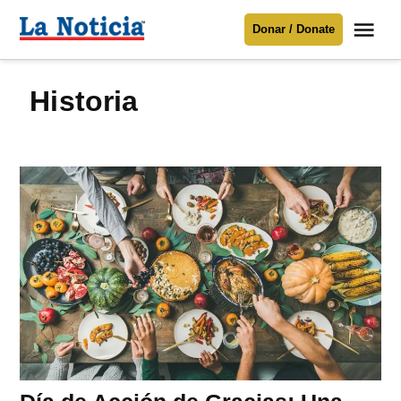
Saltar
Me
Donar / Donate
al
La
Noticia
contenido
historia
Para mantenerte informado necesitamos
tu apoyo
.
Donar