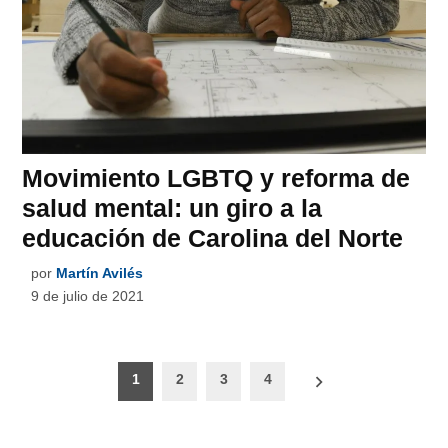
Movimiento LGBTQ y reforma de
salud mental: un giro a la
educación de Carolina del Norte
por
Martín Avilés
9 de julio de 2021
Paginación
1
2
3
4
de
entradas