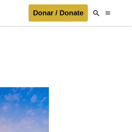
Donar / Donate
Open
Search