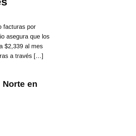
es
o facturas por
dio asegura que los
a $2,339 al mes
ras a través […]
 Norte en