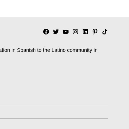
Facebook
Twitter
YouTube
Instagram
Linkedin
Pinterest
Tik
tok
ation in Spanish to the Latino community in