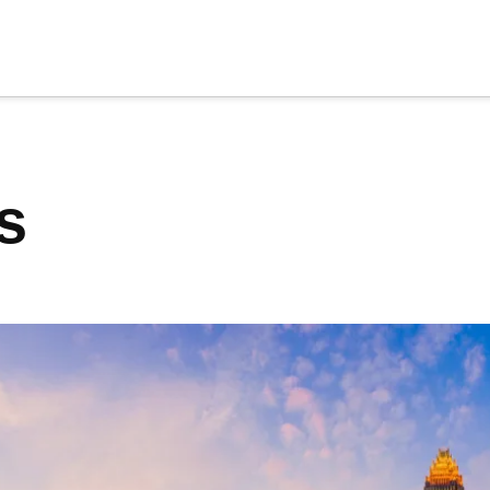
cia
tu apoyo
.
os
Donar