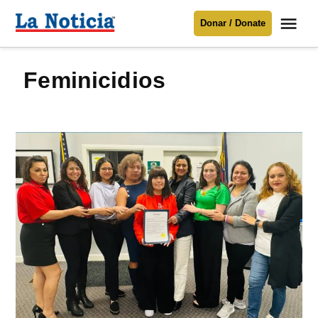
Saltar
Me
Donar / Donate
al
La
Noticia
contenido
feminicidios
Para mantenerte informado necesitamos
tu apoyo
.
Donar