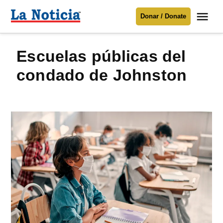
Saltar
Me
Donar / Donate
al
La
Noticia
contenido
escuelas públicas del
Para mantenerte informado necesitamos
tu apoyo
.
condado de Johnston
Donar