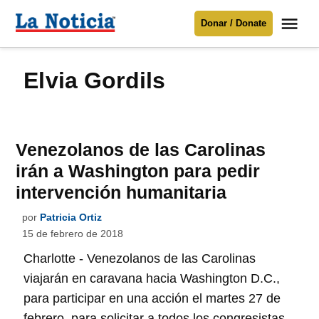
Saltar
Me
Donar / Donate
al
La
Noticia
contenido
Elvia Gordils
Para mantenerte informado necesitamos
tu apoyo
.
Donar
Venezolanos de las Carolinas
irán a Washington para pedir
intervención humanitaria
por
Patricia Ortiz
15 de febrero de 2018
Charlotte - Venezolanos de las Carolinas
viajarán en caravana hacia Washington D.C.,
para participar en una acción el martes 27 de
febrero, para solicitar a todos los congresistas