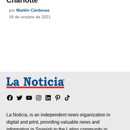
por
Marlén Cárdenas
18 de octubre de 2021
Facebook
Twitter
YouTube
Instagram
Linkedin
Pinterest
Tik
tok
La Noticia, is an independent news organization in
digital and print, providing valuable news and
information in Spanish to the Latino community in