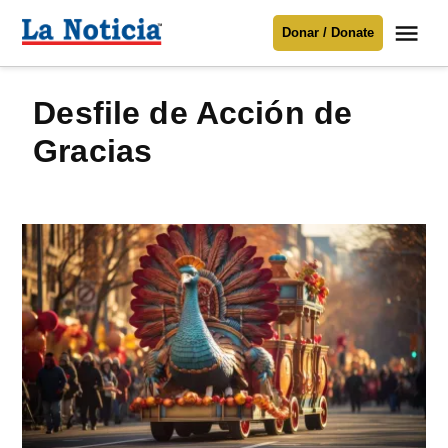
Saltar
Me
Donar / Donate
al
La
Noticia
contenido
desfile de Acción de
Para mantenerte informado necesitamos
tu apoyo
.
Gracias
Donar