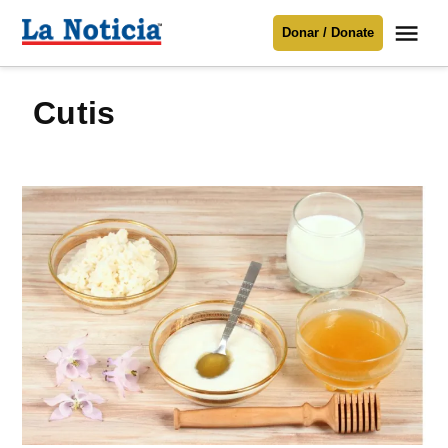
Saltar
Me
Donar / Donate
al
La
Noticia
contenido
cutis
Para mantenerte informado necesitamos
tu apoyo
.
Donar