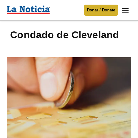
Saltar
Me
Donar / Donate
al
La
Noticia
contenido
Condado de Cleveland
Para mantenerte informado necesitamos
tu apoyo
.
Donar