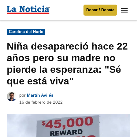
Saltar
Me
Donar / Donate
al
La
Noticia
contenido
Publicado
Carolina del Norte
en
Para mantenerte informado necesitamos
tu apoyo
.
Niña desapareció hace 22
Donar
años pero su madre no
pierde la esperanza: "Sé
que está viva"
por
Martín Avilés
16 de febrero de 2022