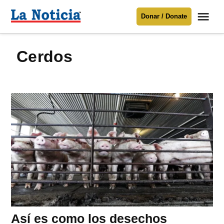
Saltar
Me
Donar / Donate
al
La
Noticia
contenido
cerdos
Para mantenerte informado necesitamos
tu apoyo
.
Donar
Así es como los desechos