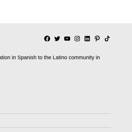
Facebook
Twitter
YouTube
Instagram
Linkedin
Pinterest
Tik
tok
ation in Spanish to the Latino community in