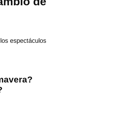
cambio de
 los espectáculos
imavera?
?