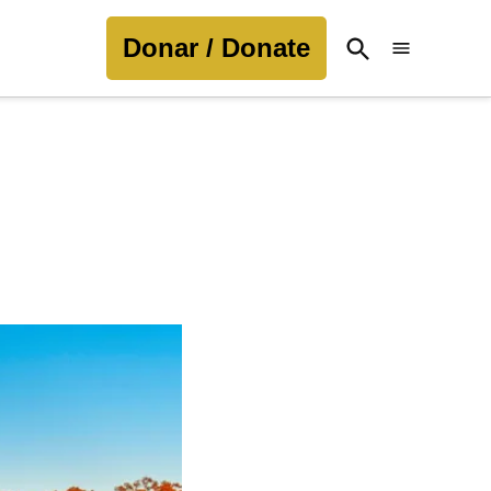
Donar / Donate
Open
Search