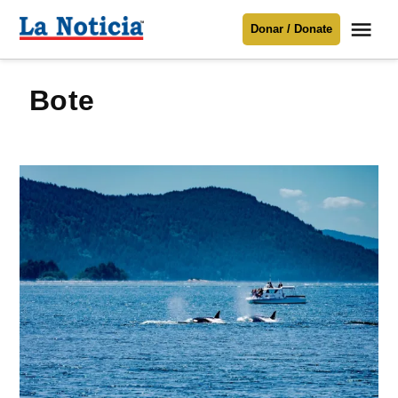
Saltar
Me
Donar / Donate
al
La
Noticia
contenido
bote
Para mantenerte informado necesitamos
tu apoyo
.
Donar