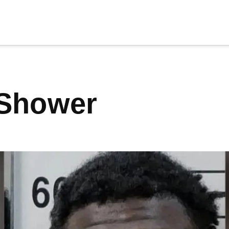
cia
tu apoyo
.
 Shower
Donar