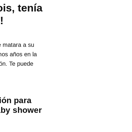
is, tenía
!
e matara a su
imos años en la
ón. Te puede
ión para
aby shower