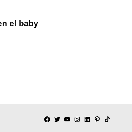
en el baby
Facebook
Twitter
YouTube
Instagram
Linkedin
Pinterest
Tik
tok