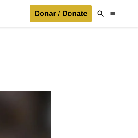
Donar / Donate
Open
Search