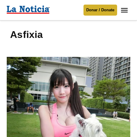
Saltar
Me
Donar / Donate
al
La
Noticia
contenido
asfixia
Para mantenerte informado necesitamos
tu apoyo
.
Donar