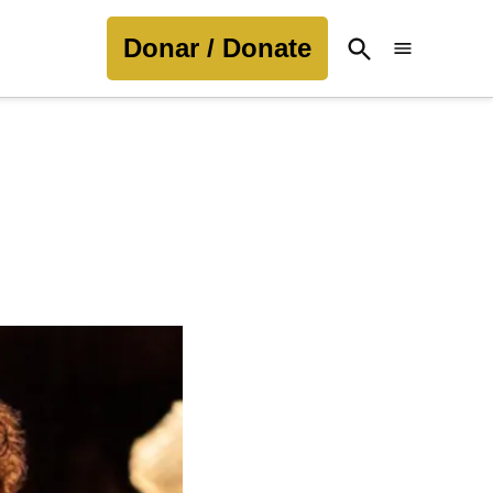
Donar / Donate
Open
Search