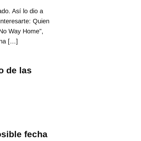
do. Así lo dio a
interesarte: Quien
e "No Way Home",
una […]
o de las
sible fecha