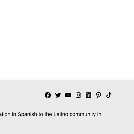
Facebook
Twitter
YouTube
Instagram
Linkedin
Pinterest
Tik
tok
ation in Spanish to the Latino community in