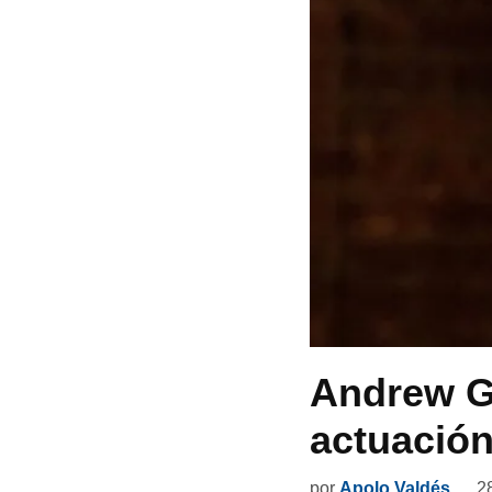
Andrew Ga
actuació
por
Apolo Valdés
2